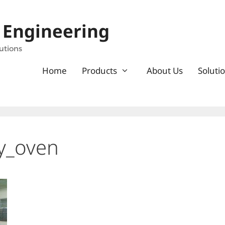
 Engineering
utions
Home
Products
About Us
Soluti
ry_oven