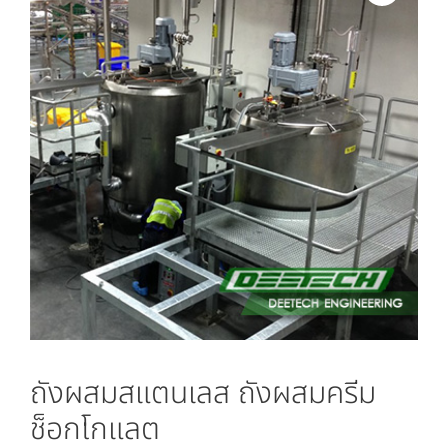
ถังผสมสแตนเลส ถังผสมครีม
ช็อกโกแลต