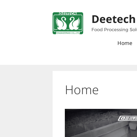
Skip
to
Deetech
content
Food Processing Sol
Home
Home